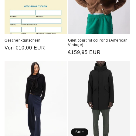
i
e
:
Geschenkgutschein
Gilet court ml col rond (American
Vintage)
Normaler
Von €10,00 EUR
Normaler
€159,95 EUR
Preis
Preis
Sale