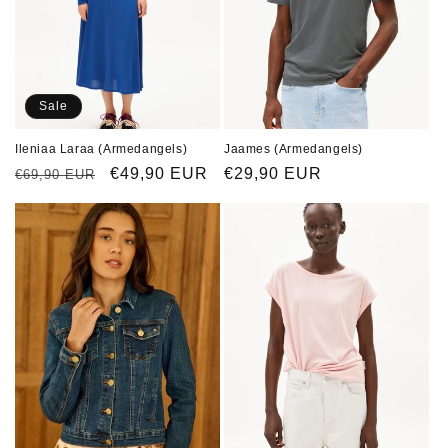
Sale
Ileniaa Laraa (Armedangels)
Jaames (Armedangels)
Normaler
Verkaufspreis
€49,90 EUR
Normaler
€29,90 EUR
€69,90 EUR
Preis
Preis