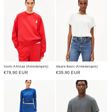
Iconic A Alizaa (Armedangels)
Idaara Basic (Armedangels)
Normaler
€79,90 EUR
Normaler
€39,90 EUR
Preis
Preis