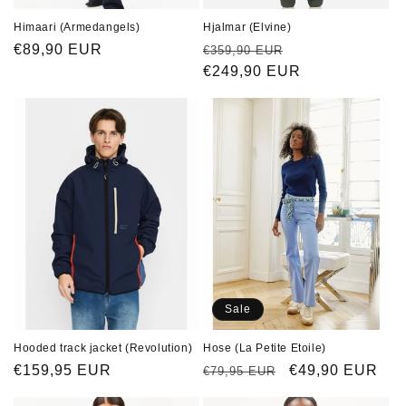
Himaari (Armedangels)
Hjalmar (Elvine)
Normaler
€89,90 EUR
Normaler
Verkaufspreis
€359,90 EUR
Preis
Preis
€249,90 EUR
Sale
Hooded track jacket (Revolution)
Hose (La Petite Etoile)
Normaler
€159,95 EUR
Normaler
Verkaufspreis
€49,90 EUR
€79,95 EUR
Preis
Preis