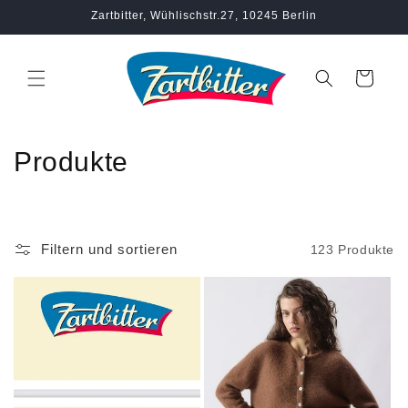
Direkt
Zartbitter, Wühlischstr.27, 10245 Berlin
zum
Inhalt
Warenkorb
K
Produkte
a
t
Filtern und sortieren
123 Produkte
e
g
o
r