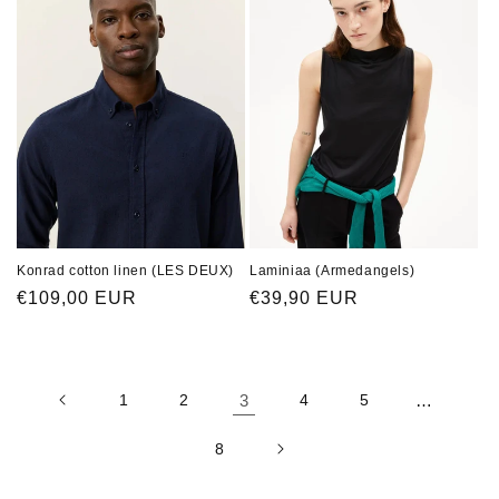
Konrad cotton linen (LES DEUX)
Laminiaa (Armedangels)
Normaler
€109,00 EUR
Normaler
€39,90 EUR
Preis
Preis
1
2
3
4
5
…
8