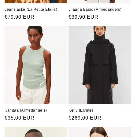
Jeansjacke (La Petite Etoile)
Jilaana Basic (Armedangels)
Normaler
€79,90 EUR
Normaler
€39,90 EUR
Preis
Preis
Kanitaa (Armedangels)
Kelly (Elvine)
Normaler
€35,00 EUR
Normaler
€269,00 EUR
Preis
Preis