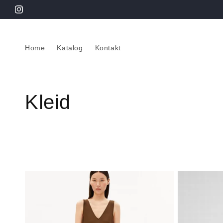
Direkt
zum
Instagram
Inhalt
Home
Katalog
Kontakt
K
Kleid
a
t
e
g