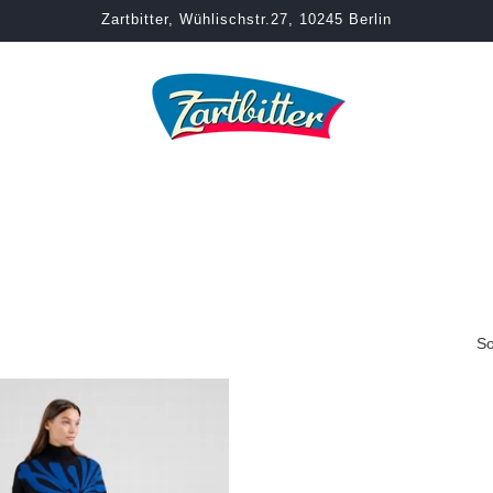
Zartbitter, Wühlischstr.27, 10245 Berlin
So