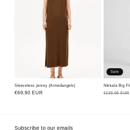
o
r
i
e
:
Sale
Sleeveless jersey (Armedangels)
Nikkala Big F
Normaler
€69,90 EUR
Normaler
€139,95 EUR
Preis
Preis
Subscribe to our emails